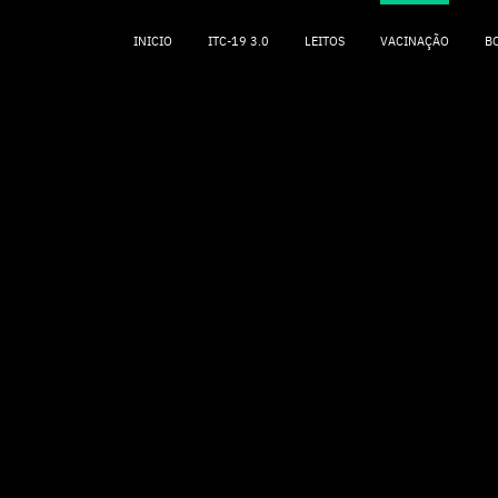
INICIO
ITC-19 3.0
LEITOS
VACINAÇÃO
B