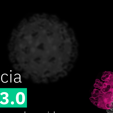
cia
3.0